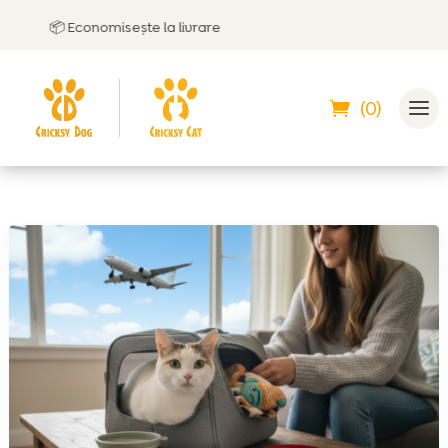
📦 Economisește la livrare
🤝
(0)