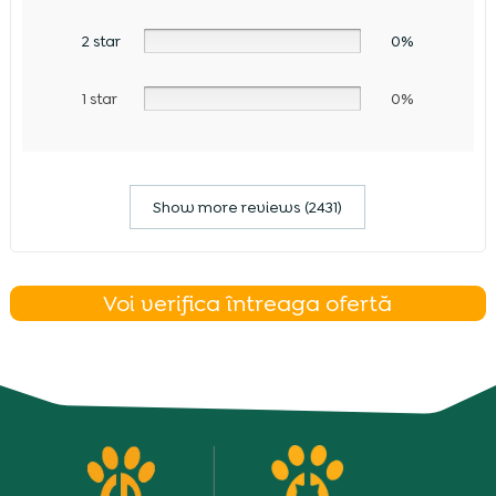
2 star
0%
1 star
0%
Show more reviews (2431)
Voi verifica întreaga ofertă