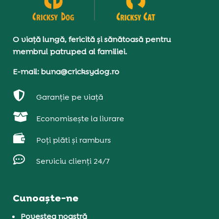
O viață lungă, fericită și sănătoasă pentru
membrul patruped al familiei.
E-mail: buna@cricksydog.ro

Garanție pe viață

Economisește la livrare

Poți plăti și ramburs

Serviciu clienți 24/7
Cunoaște-ne
Povestea noastră