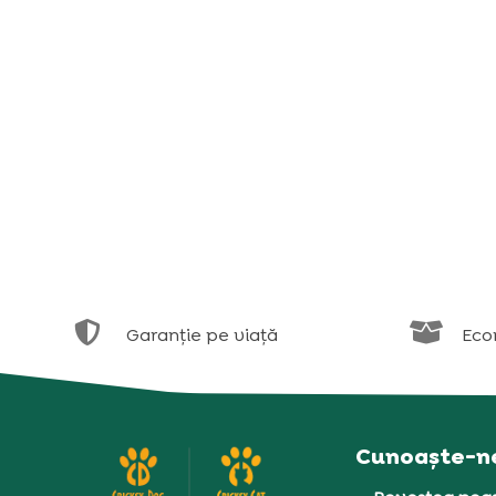


Garanție pe viață
Eco
Cunoaște-n