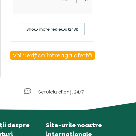
Show more reviews (2431)
Voi verifica întreaga ofertă

Serviciu clienți 24/7
ii despre
Site-urile noastre
turi
internaționale