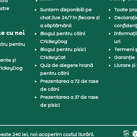
tră
stre
Suntem disponibili pe
Toate pro
chat live 24/7 în fiecare zi
Declarați
a săptămânii
confidenț
e cu noi
Blogul pentru câini
Informați
CricksyDog
uri
tru pentru
Blogul pentru pisici
Termeni și
CricksyCat
Garanție
ente și
Quiz de alegere hrană
Livrare și
ricksyDog
pentru câini
Prezentarea a 72 de rase
de câini
Prezentarea a 37 de rase
de pisici
ste 240 lei, noi acoperim costul livrării.