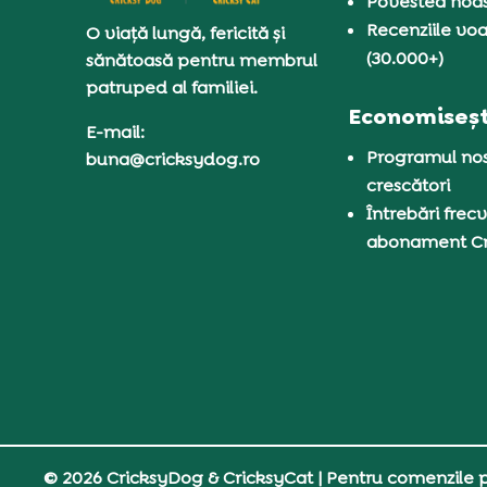
Povestea noas
Recenziile voa
O viață lungă, fericită și
(30.000+)
sănătoasă pentru membrul
patruped al familiei.
Economiseșt
E-mail:
Programul nos
buna@cricksydog.ro
crescători
Întrebări frecv
abonament C
© 2026 CricksyDog & CricksyCat
| Pentru comenzile pe