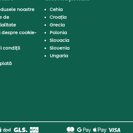
dusele noastre
Cehia
e de
Croația
ialitate
Grecia
i despre cookie-
Polonia
Slovacia
 condiții
Slovenia
Ungaria
 plată