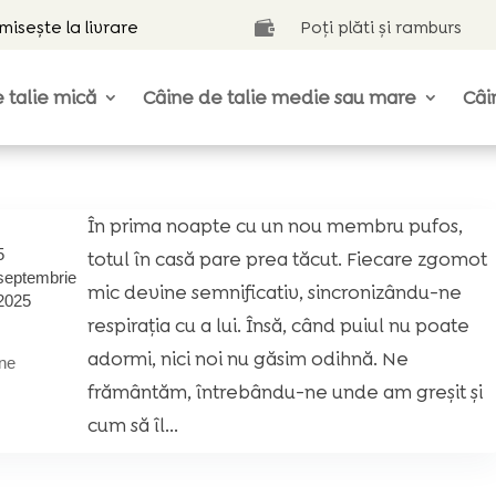
isește la livrare
Poți plăti și ramburs

 talie mică
Câine de talie medie sau mare
Câi
În prima noapte cu un nou membru pufos,
5
totul în casă pare prea tăcut. Fiecare zgomot
septembrie
mic devine semnificativ, sincronizându-ne
2025
respirația cu a lui. Însă, când puiul nu poate
adormi, nici noi nu găsim odihnă. Ne
ne
frământăm, întrebându-ne unde am greșit și
cum să îl...