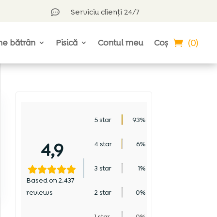
Serviciu clienți 24/7

(0)
ne bătrân
Pisică
Contul meu
Coș
5 star
93%
4,9
4 star
6%
3 star
1%
Based on 2.437
reviews
2 star
0%
1 star
0%