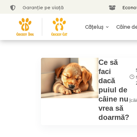
Garanție pe viață
Econom


Cățeluș
Câine de
Ce să
faci
dacă
puiul de
câine nu
|
câi
vrea să
doarmă?