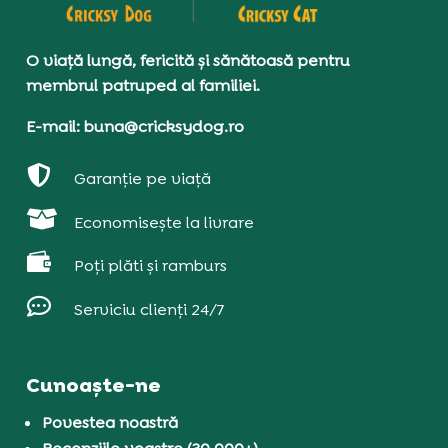
O viață lungă, fericită și sănătoasă pentru
membrul patruped al familiei.
E-mail: buna@cricksydog.ro

Garanție pe viață

Economisește la livrare

Poți plăti și ramburs

Serviciu clienți 24/7
Cunoaște-ne
Povestea noastră