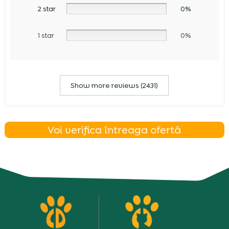
2 star
0%
1 star
0%
Show more reviews (2431)
Voi verifica întreaga ofertă