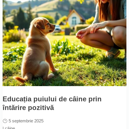
Educația puiului de câine prin
întărire pozitivă
5 septembrie 2025
|
câine