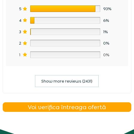
5
93%
4
6%
3
1%
2
0%
1
0%
Show more reviews (2431)
Voi verifica întreaga ofertă