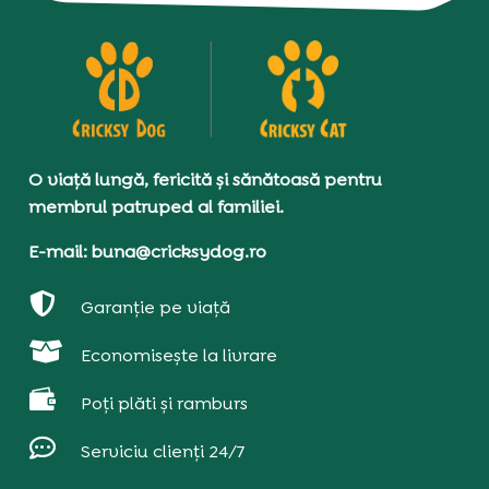
O viață lungă, fericită și sănătoasă pentru
membrul patruped al familiei.
E-mail: buna@cricksydog.ro

Garanție pe viață

Economisește la livrare

Poți plăti și ramburs

Serviciu clienți 24/7