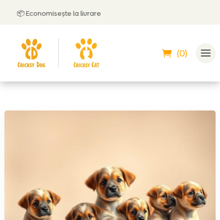
Economisește la livrare
🤝
Poți p
(0)