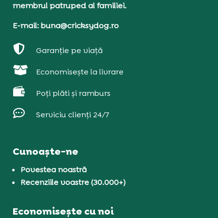
membrul patruped al familiei.
E-mail: buna@cricksydog.ro

Garanție pe viață

Economisește la livrare

Poți plăti și ramburs

Serviciu clienți 24/7
Cunoaște-ne
Povestea noastră
Recenziile voastre (30.000+)
Economisește cu noi