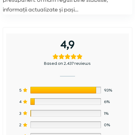
presupuneri. Urmăm reguli bine stabilite,
informații actualizate și pași...
4,9
Based on 2.437 reviews
5
93%
4
6%
3
1%
2
0%