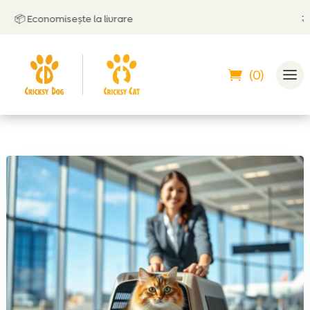
 Economisește la livrare
🤝
Poți
(0)