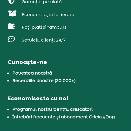

Garanție pe viață

Economisește la livrare

Poți plăti și ramburs

Serviciu clienți 24/7
Cunoaște-ne
Povestea noastră
Recenziile voastre (30.000+)
Economisește cu noi
Programul nostru pentru crescători
Întrebări frecvente și abonament CricksyDog