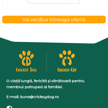
Voi verifica întreaga ofertă
O viață lungă, fericită și sănătoasă pentru
membrul patruped al familiei.
E-mail: buna@cricksydog.ro