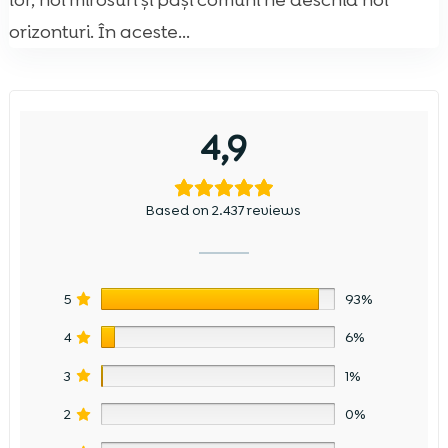
lor, noi mirosuri și pași comuni ne deschid noi
orizonturi. În aceste...
4,9
Based on 2.437 reviews
5
93%
4
6%
3
1%
2
0%