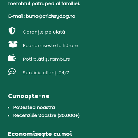
membrul patruped al familiei.
E-mail: buna@cricksydog.ro

Garanție pe viață

Economisește la livrare

Poți plăti și ramburs

Serviciu clienți 24/7
Cunoaște-ne
Povestea noastră
Recenziile voastre (30.000+)
Economisește cu noi