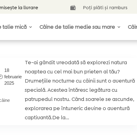
isește la livrare
Poți plăti și ramburs

 talie mică
Câine de talie medie sau mare
Câi
Te-ai gândit vreodată să explorezi natura
18
noaptea cu cel mai bun prieten al tău?
februarie
Drumețiile nocturne cu câinii sunt o aventură
2025
specială. Acestea întăresc legătura cu
patrupedul nostru. Când soarele se ascunde,
câine
explorarea pe întuneric devine o aventură
captivantă.De la...