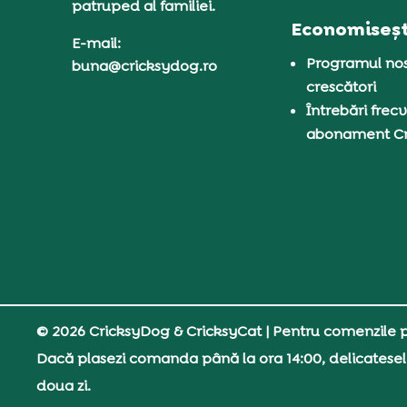
patruped al familiei.
Economiseșt
E-mail:
Programul nos
buna@cricksydog.ro
crescători
Întrebări frecv
abonament C
© 2026 CricksyDog & CricksyCat
| Pentru comenzile pe
Dacă plasezi comanda până la ora 14:00, delicatesel
doua zi.