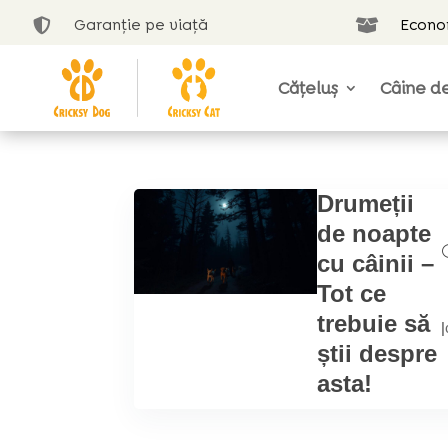
Garanție pe viață
Econom


Cățeluș
Câine de
Drumeții
de noapte
cu câinii –
Tot ce
trebuie să
|
știi despre
asta!