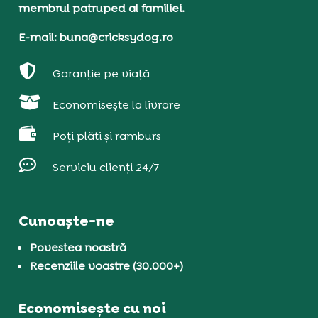
membrul patruped al familiei.
E-mail: buna@cricksydog.ro

Garanție pe viață

Economisește la livrare

Poți plăti și ramburs

Serviciu clienți 24/7
Cunoaște-ne
Povestea noastră
Recenziile voastre (30.000+)
Economisește cu noi