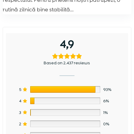
respectului. Pentru prietenii noștri patrupezi, o
rutină zilnică bine stabilită...
4,9
Based on 2.437 reviews
5
93%
4
6%
3
1%
2
0%