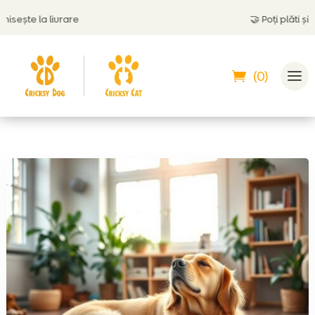
te la livrare
🤝
Poți plăti și ram
(0)