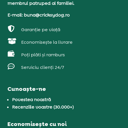
membrul patruped al familiei.
E-mail: buna@cricksydog.ro

Garanție pe viață

Economisește la livrare

Poți plăti și ramburs

Serviciu clienți 24/7
Cunoaște-ne
Povestea noastră
Recenziile voastre (30.000+)
Economisește cu noi