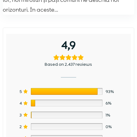
lor, noi mirosuri și pași comuni ne deschid noi
orizonturi. În aceste...
4,9
Based on 2.437 reviews
5
93%
4
6%
3
1%
2
0%