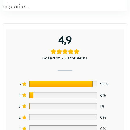
mișcările...
4,9
Based on 2.437 reviews
5
93%
4
6%
3
1%
2
0%
1
0%