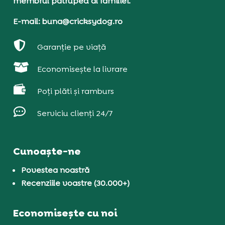
membrul patruped al familiei.
E-mail: buna@cricksydog.ro

Garanție pe viață

Economisește la livrare

Poți plăti și ramburs

Serviciu clienți 24/7
Cunoaște-ne
Povestea noastră
Recenziile voastre (30.000+)
Economisește cu noi