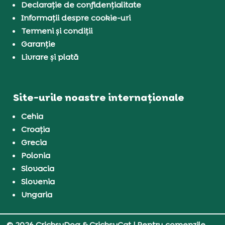
Declarație de confidențialitate
Informații despre cookie-uri
Termeni și condiții
Garanție
Livrare și plată
Site-urile noastre internaționale
Cehia
Croația
Grecia
Polonia
Slovacia
Slovenia
Ungaria
© 2026 CricksyDog & CricksyCat
| Pentru comenzile