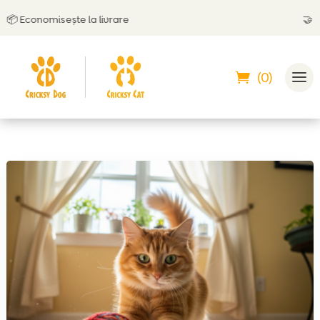
Economisește la livrare
🤝
Poți p
(0)