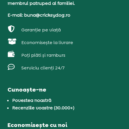
membrul patruped al familiei.
E-mail: buna@cricksydog.ro

Garanție pe viață

Economisește la livrare

Poți plăti și ramburs

Serviciu clienți 24/7
Cunoaște-ne
Povestea noastră
Recenziile voastre (30.000+)
Economisește cu noi