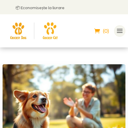
📦 Economisește la livrare

(0)