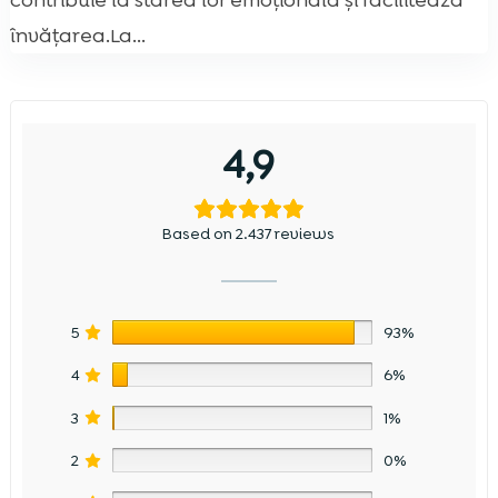
contribuie la starea lor emoțională și facilitează
învățarea.La...
4,9
Based on 2.437 reviews
5
93%
4
6%
3
1%
2
0%