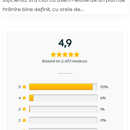
suficientă. Era clar că avem nevoie de un plan de
hrănire bine definit, cu orele de...
4,9
Based on 2.437 reviews
5
93%
4
6%
3
1%
2
0%