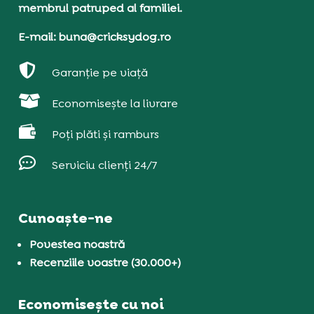
membrul patruped al familiei.
E-mail: buna@cricksydog.ro

Garanție pe viață

Economisește la livrare

Poți plăti și ramburs

Serviciu clienți 24/7
Cunoaște-ne
Povestea noastră
Recenziile voastre (30.000+)
Economisește cu noi