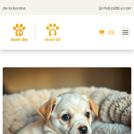
a livrare
🤝
Poți plăti și ramburs
(0)