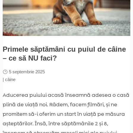
Primele săptămâni cu puiul de câine
– ce să NU faci?
5 septembrie 2025
|
câine
Aducerea puiului acasă înseamnă adesea o casă
plină de viață noi. Râdem, facem filmări, și ne
promitem să-i oferim un start în viață pe măsura
așteptărilor. Însă, între săptămânile 2 și 8,