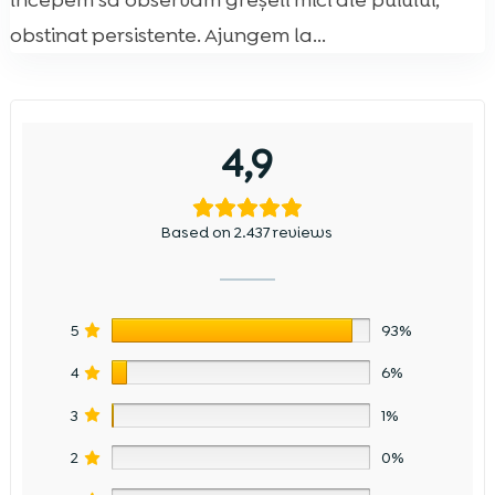
începem să observăm greșeli mici ale puiului,
obstinat persistente. Ajungem la...
4,9
Based on 2.437 reviews
5
93%
4
6%
3
1%
2
0%