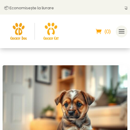
 Economisește la livrare
🤝
Poți 
(0)