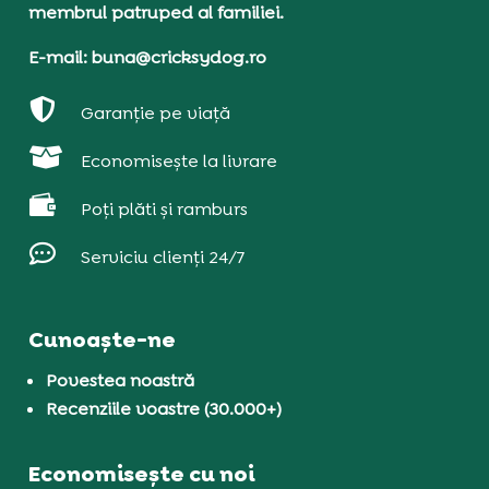
membrul patruped al familiei.
E-mail: buna@cricksydog.ro

Garanție pe viață

Economisește la livrare

Poți plăti și ramburs

Serviciu clienți 24/7
Cunoaște-ne
Povestea noastră
Recenziile voastre (30.000+)
Economisește cu noi