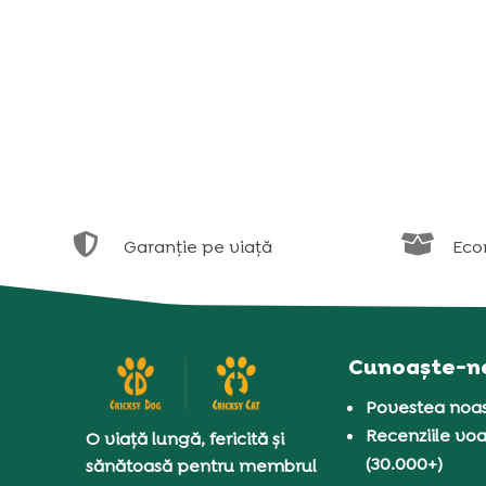


Garanție pe viață
Eco
Cunoaște-n
Povestea noas
Recenziile voa
O viață lungă, fericită și
(30.000+)
sănătoasă pentru membrul