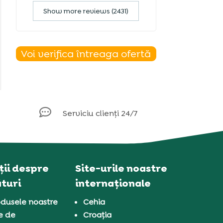
Show more reviews (2431)
Voi verifica întreaga ofertă

Serviciu clienți 24/7
ii despre
Site-urile noastre
turi
internaționale
dusele noastre
Cehia
e de
Croația