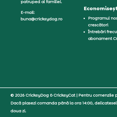
patruped al familiei.
Economiseșt
E-mail:
Programul nos
buna@cricksydog.ro
crescători
Întrebări frecv
abonament C
© 2026 CricksyDog & CricksyCat
| Pentru comenzile pe
Dacă plasezi comanda până la ora 14:00, delicatesel
doua zi.