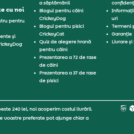
a săptămânii
confidenț
e cu noi
Blogul pentru câini
Informați
CricksyDog
uri
tru pentru
Blogul pentru pisici
Termeni și
CricksyCat
Garanție
ente și
Quiz de alegere hrană
Livrare și
ricksyDog
pentru câini
Prezentarea a 72 de rase
de câini
Prezentarea a 37 de rase
de pisici
ste 240 lei, noi acoperim costul livrării.
e voastre preferate pot ajunge chiar a