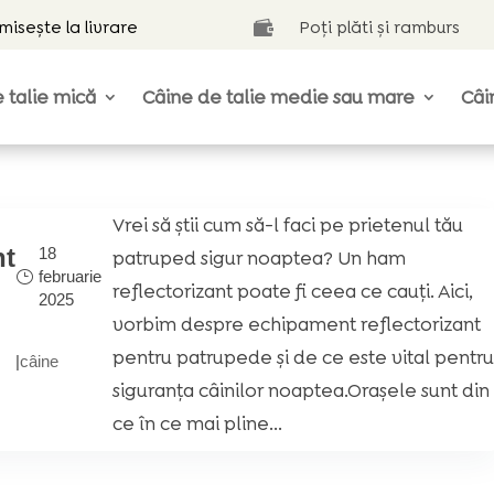
isește la livrare
Poți plăti și ramburs

 talie mică
Câine de talie medie sau mare
Câi
Vrei să știi cum să-l faci pe prietenul tău
nt
18
patruped sigur noaptea? Un ham
februarie
i
reflectorizant poate fi ceea ce cauți. Aici,
2025
vorbim despre echipament reflectorizant
pentru patrupede și de ce este vital pentr
|
câine
siguranța câinilor noaptea.Orașele sunt din
ce în ce mai pline...