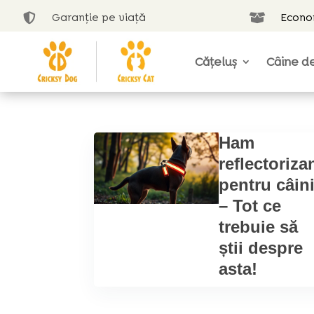
Garanție pe viață
Econom


Cățeluș
Câine de
Ham
reflectoriza
pentru câin
– Tot ce
trebuie să
știi despre
asta!