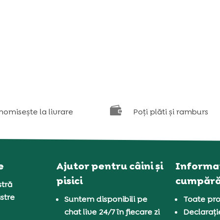

nomisește la livrare
Poți plăti și ramburs
e
Ajutor pentru câini și
Informaț
pisici
cumpără
tră
stre
Suntem disponibili pe
Toate pro
chat live 24/7 în fiecare zi
Declarați