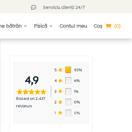
Serviciu clienți 24/7

(0)
ne bătrân
Pisică
Contul meu
Coș
5
93%
4,9
4
6%
3
1%
u
Based on 2.437
2
0%
reviews
1
0%