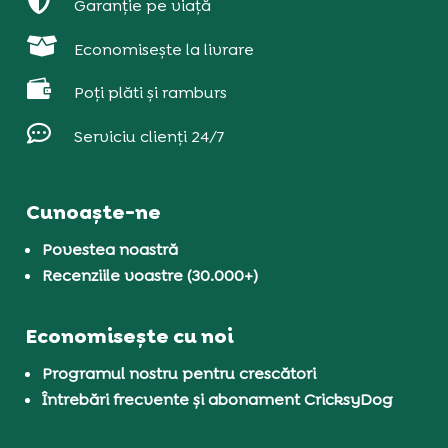

Garanție pe viață

Economisește la livrare

Poți plăti și ramburs

Serviciu clienți 24/7
Cunoaște-ne
Povestea noastră
Recenziile voastre (30.000+)
Economisește cu noi
Programul nostru pentru crescători
Întrebări frecvente și abonament CricksyDog