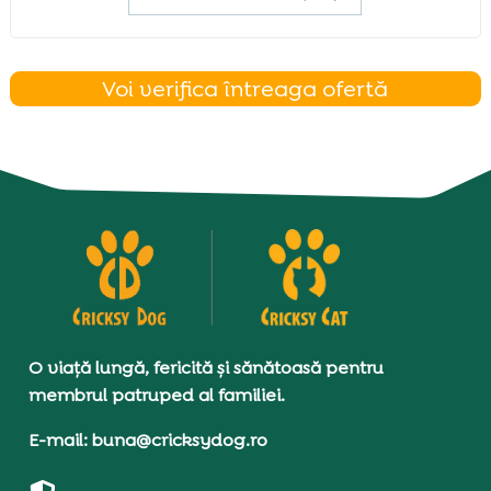
Voi verifica întreaga ofertă
O viață lungă, fericită și sănătoasă pentru
membrul patruped al familiei.
E-mail: buna@cricksydog.ro