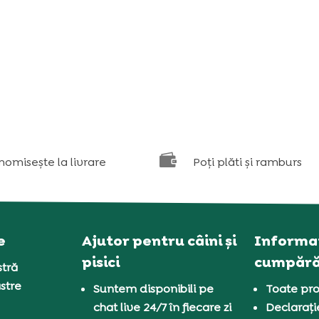

nomisește la livrare
Poți plăti și ramburs
e
Ajutor pentru câini și
Informaț
pisici
cumpără
tră
stre
Suntem disponibili pe
Toate pro
chat live 24/7 în fiecare zi
Declarați