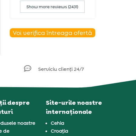
Show more reviews (2431)
Voi verifica întreaga ofertă

Serviciu clienți 24/7
ii despre
Site-urile noastre
turi
internaționale
dusele noastre
Cehia
e de
Croația