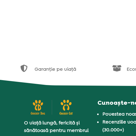


Garanție pe viață
Eco
Cunoaște-n
Povestea noas
Recenziile voa
O viață lungă, fericită și
(30.000+)
sănătoasă pentru membrul