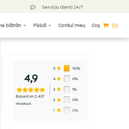
Serviciu clienți 24/7

(0)
ne bătrân
Pisică
Contul meu
Coș
5
93%
4,9
4
6%
3
1%
Based on 2.437
2
0%
reviews
1
0%