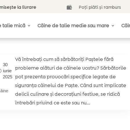
isește la livrare
Poți plăti și ramburs

 talie mică
Câine de talie medie sau mare
Câi
Vă întrebați cum să sărbătoriți Paștele fără
30
probleme alături de câinele vostru? Sărbătorile
iunie
pot prezenta provocări specifice legate de
2025
siguranța câinelui de Paște. Când sunt implicate
câine
delicii culinare și decorațiuni festive, se ridică
întrebări privind ce este sau nu...