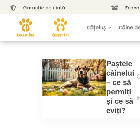
Garanție pe viață
Econom


Cățeluș
Câine de
Paștele
câinelui
– ce să
permiți
|
și ce să
eviți?