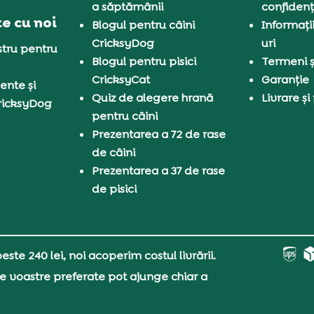
a săptămânii
confidenț
e cu noi
Blogul pentru câini
Informați
CricksyDog
uri
tru pentru
Blogul pentru pisici
Termeni și
CricksyCat
Garanție
ente și
Quiz de alegere hrană
Livrare și
ricksyDog
pentru câini
Prezentarea a 72 de rase
de câini
Prezentarea a 37 de rase
de pisici
ste 240 lei, noi acoperim costul livrării.
e voastre preferate pot ajunge chiar a