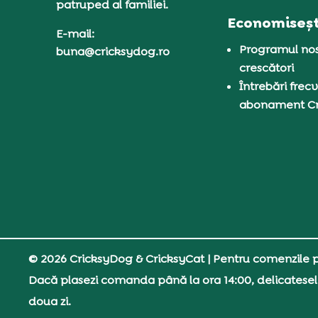
patruped al familiei.
Economiseșt
E-mail:
Programul nos
buna@cricksydog.ro
crescători
Întrebări frecv
abonament C
© 2026 CricksyDog & CricksyCat
| Pentru comenzile pe
Dacă plasezi comanda până la ora 14:00, delicatesel
doua zi.