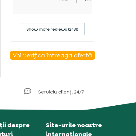
Show more reviews (2431)
Voi verifica întreaga ofertă

Serviciu clienți 24/7
ii despre
Site-urile noastre
turi
internaționale