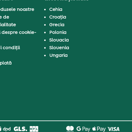
dusele noastre
Cehia
e de
Croația
ialitate
Grecia
i despre cookie-
Polonia
Slovacia
 condiții
Slovenia
Ungaria
 plată