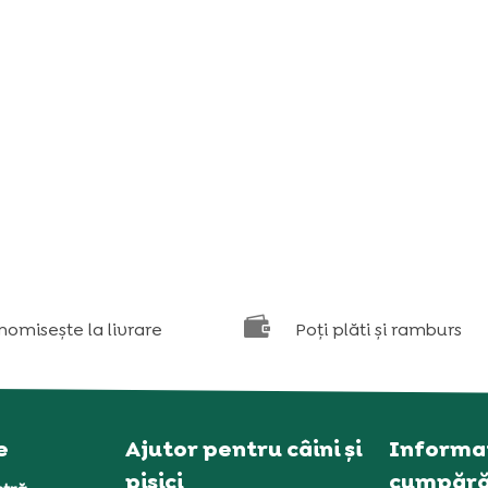

nomisește la livrare
Poți plăti și ramburs
e
Ajutor pentru câini și
Informaț
pisici
cumpără