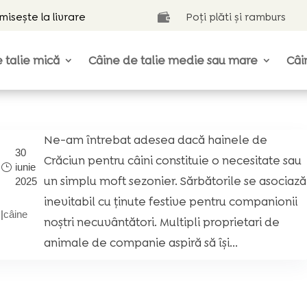
isește la livrare
Poți plăti și ramburs

 talie mică
Câine de talie medie sau mare
Câi
Ne-am întrebat adesea dacă hainele de
30
Crăciun pentru câini constituie o necesitate sau
iunie
un simplu moft sezonier. Sărbătorile se asociază
2025
inevitabil cu ținute festive pentru companionii
|
câine
noștri necuvântători. Multipli proprietari de
?
animale de companie aspiră să își...