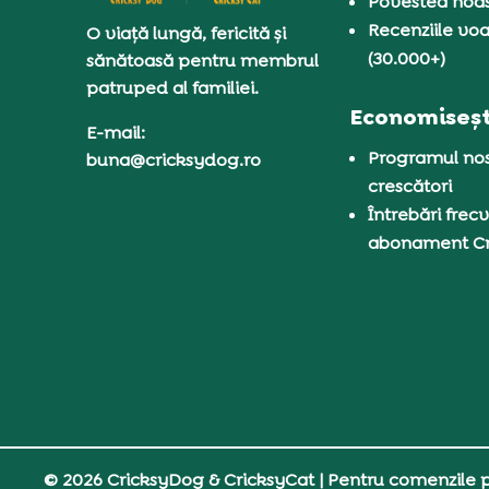
Povestea noas
Recenziile voa
O viață lungă, fericită și
(30.000+)
sănătoasă pentru membrul
patruped al familiei.
Economiseșt
E-mail:
Programul nos
buna@cricksydog.ro
crescători
Întrebări frecv
abonament C
© 2026 CricksyDog & CricksyCat
| Pentru comenzile pe