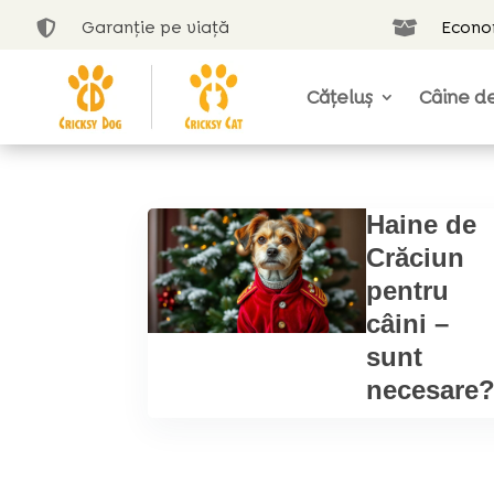
Garanție pe viață
Econom


Cățeluș
Câine de
Haine de
Crăciun
pentru
câini –
sunt
necesare