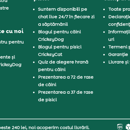
tră
stre
Suntem disponibili pe
Toate pro
chat live 24/7 în fiecare zi
Declarați
a săptămânii
confidenț
e cu noi
Blogul pentru câini
Informați
CricksyDog
uri
tru pentru
Blogul pentru pisici
Termeni și
CricksyCat
Garanție
ente și
Quiz de alegere hrană
Livrare și
ricksyDog
pentru câini
Prezentarea a 72 de rase
de câini
Prezentarea a 37 de rase
de pisici
ste 240 lei, noi acoperim costul livrării.