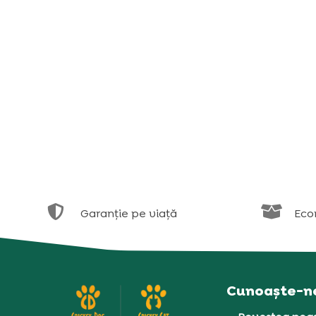


Garanție pe viață
Eco
Cunoaște-n