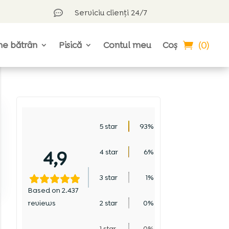
Serviciu clienți 24/7

(0)
ne bătrân
Pisică
Contul meu
Coș
5 star
93%
4,9
4 star
6%
3 star
1%
Based on 2.437
reviews
2 star
0%
1 star
0%