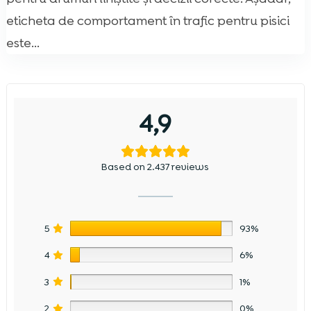
eticheta de comportament în trafic pentru pisici
este...
4,9
Based on 2.437 reviews
5
93%
4
6%
3
1%
2
0%