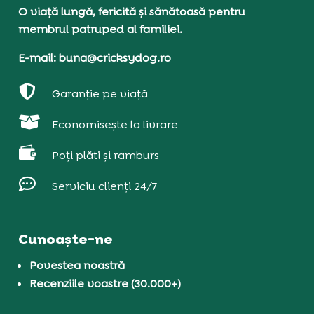
O viață lungă, fericită și sănătoasă pentru
membrul patruped al familiei.
E-mail: buna@cricksydog.ro

Garanție pe viață

Economisește la livrare

Poți plăti și ramburs

Serviciu clienți 24/7
Cunoaște-ne
Povestea noastră
Recenziile voastre (30.000+)