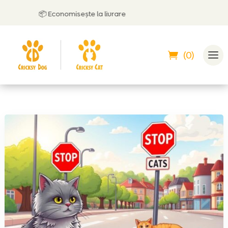
📦 Economisește la livrare
(0)