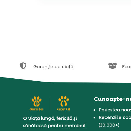


Garanție pe viață
Eco
Cunoaște-n
Povestea noas
Recenziile voa
O viață lungă, fericită și
(30.000+)
sănătoasă pentru membrul