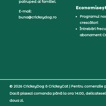
patruped al familiei.
Economiseșt
E-mail:
Programul nos
buna@cricksydog.ro
crescători
Întrebări frecv
abonament C
© 2026 CricksyDog & CricksyCat
| Pentru comenzile pe
Dacă plasezi comanda până la ora 14:00, delicatesel
doua zi.