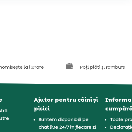

nomisește la livrare
Poți plăti și ramburs
e
Ajutor pentru câini și
Informaț
pisici
cumpără
tră
stre
Suntem disponibili pe
Toate pro
chat live 24/7 în fiecare zi
Declarați