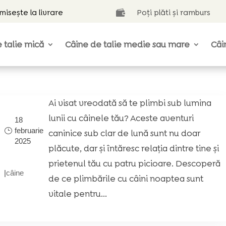
isește la livrare
Poți plăti și ramburs

 talie mică
Câine de talie medie sau mare
Câi
Ai visat vreodată să te plimbi sub lumina
lunii cu câinele tău? Aceste aventuri
18
februarie
caninice sub clar de lună sunt nu doar
2025
plăcute, dar și întăresc relația dintre tine şi
prietenul tău cu patru picioare. Descoperă
|
câine
de ce plimbările cu câini noaptea sunt
vitale pentru...