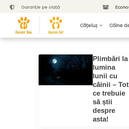
Garanție pe viață
Econom


Cățeluș
Câine de
Plimbări la
lumina
lunii cu
câinii – Tot
ce trebuie
să știi
despre
asta!