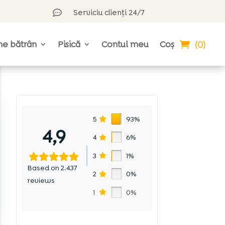
Serviciu clienți 24/7

(0)
ne bătrân
Pisică
Contul meu
Coș
5
93%
4,9
4
6%
3
1%
Based on 2.437
2
0%
reviews
1
0%