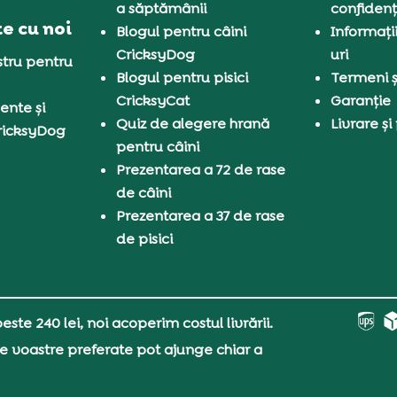
a săptămânii
confidenț
e cu noi
Blogul pentru câini
Informați
CricksyDog
uri
tru pentru
Blogul pentru pisici
Termeni și
CricksyCat
Garanție
ente și
Quiz de alegere hrană
Livrare și
ricksyDog
pentru câini
Prezentarea a 72 de rase
de câini
Prezentarea a 37 de rase
de pisici
ste 240 lei, noi acoperim costul livrării.
e voastre preferate pot ajunge chiar a