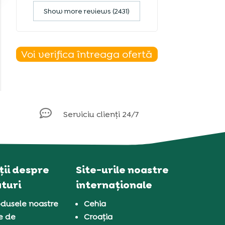
Show more reviews (2431)
Voi verifica întreaga ofertă

Serviciu clienți 24/7
ii despre
Site-urile noastre
turi
internaționale
dusele noastre
Cehia
e de
Croația