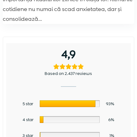
cotidiene nu numai că scad anxietatea, dar și
consolidează...
4,9
Based on 2.437 reviews
5 star
93%
4 star
6%
3 star
1%