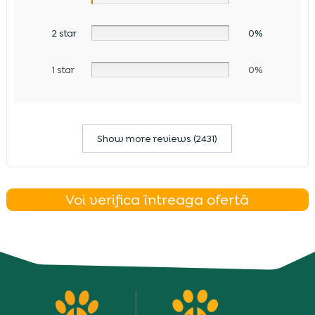
2 star
0%
1 star
0%
Show more reviews (2431)
Voi verifica întreaga ofertă