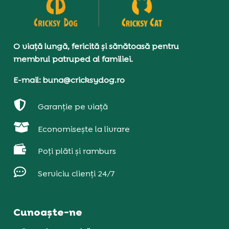
O viață lungă, fericită și sănătoasă pentru
membrul patruped al familiei.
E-mail: buna@cricksydog.ro

Garanție pe viață

Economisește la livrare

Poți plăti și ramburs

Serviciu clienți 24/7
Cunoaște-ne