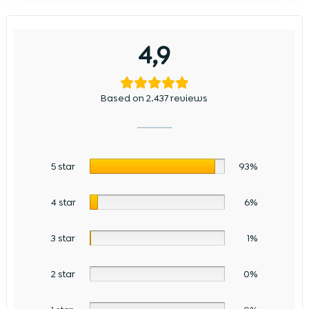
4,9
Based on 2.437 reviews
5 star
93%
4 star
6%
3 star
1%
2 star
0%