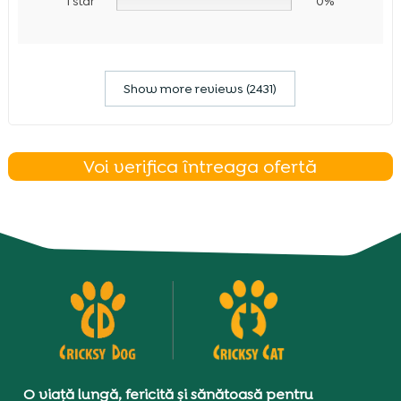
1 star
0%
Show more reviews (2431)
Voi verifica întreaga ofertă
O viață lungă, fericită și sănătoasă pentru