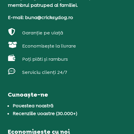
membrul patruped al familiei.
E-mail: buna@cricksydog.ro

Garanție pe viață

Economisește la livrare

Poți plăti și ramburs

Serviciu clienți 24/7
Cunoaște-ne
Povestea noastră
Recenziile voastre (30.000+)
Economisește cu noi