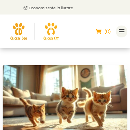
📦 Economisește la livrare
(0)