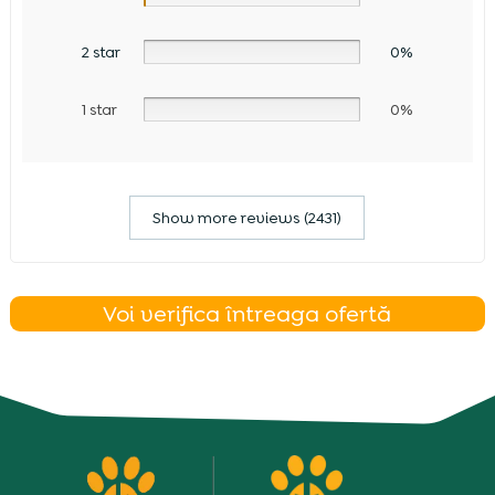
2 star
0%
1 star
0%
Show more reviews (2431)
Voi verifica întreaga ofertă