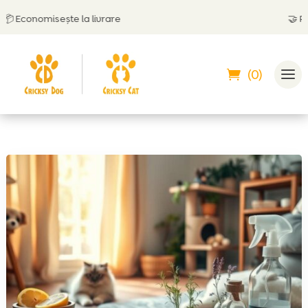
Economisește la livrare
🤝
Poți p
(0)