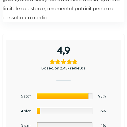
limitele acestora și momentul potrivit pentru a
consulta un medic...
4,9
Based on 2.437 reviews
5 star
93%
4 star
6%
3 star
1%