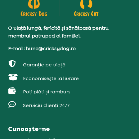
O viață lungă, fericită și sănătoasă pentru
membrul patruped al familiei.
E-mail: buna@cricksydog.ro

Garanție pe viață

Economisește la livrare

Poți plăti și ramburs

Serviciu clienți 24/7
Cunoaște-ne