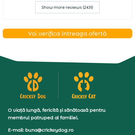
Show more reviews (2431)
Voi verifica întreaga ofertă
O viață lungă, fericită și sănătoasă pentru
membrul patruped al familiei.
E-mail: buna@cricksydog.ro