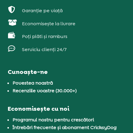

Garanție pe viață

Economisește la livrare

Poți plăti și ramburs

Serviciu clienți 24/7
Cunoaște-ne
Povestea noastră
Recenziile voastre (30.000+)
Economisește cu noi
Programul nostru pentru crescători
Întrebări frecvente și abonament CricksyDog