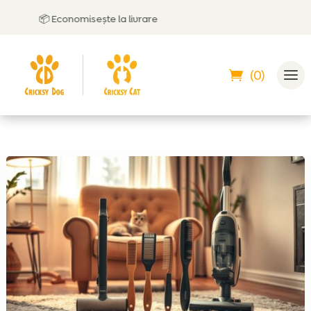
📦 Economisește la livrare
(0)