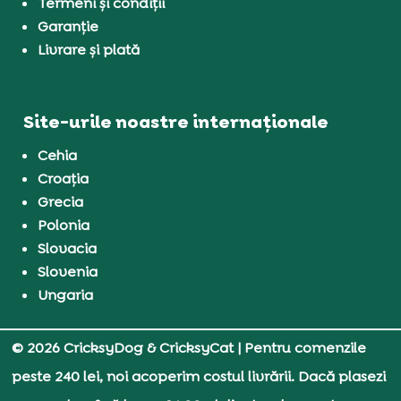
Termeni și condiții
Garanție
Livrare și plată
Site-urile noastre internaționale
Cehia
Croația
Grecia
Polonia
Slovacia
Slovenia
Ungaria
© 2026 CricksyDog & CricksyCat
| Pentru comenzile
peste 240 lei, noi acoperim costul livrării. Dacă plasezi