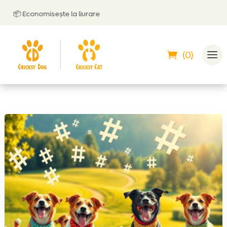
omisește la livrare
🤝
Poți plăti 
(0)