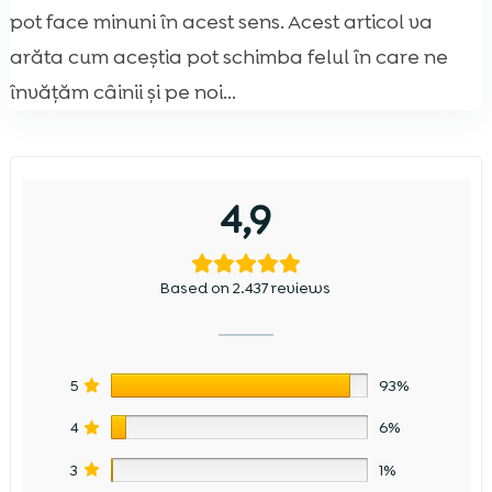
pot face minuni în acest sens. Acest articol va
arăta cum aceștia pot schimba felul în care ne
învățăm câinii și pe noi...
4,9
Based on 2.437 reviews
5
93%
4
6%
3
1%