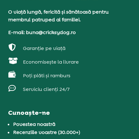
O viață lungă, fericită și sănătoasă pentru
membrul patruped al familiei.
E-mail: buna@cricksydog.ro

Garanție pe viață

Economisește la livrare

Poți plăti și ramburs

Serviciu clienți 24/7
Cunoaște-ne
Povestea noastră
Recenziile voastre (30.000+)