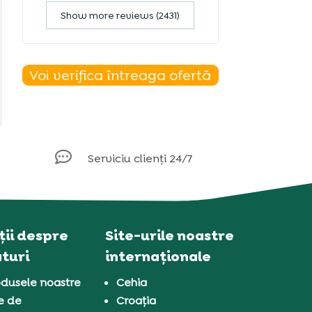
Show more reviews (2431)
Voi verifica întreaga ofertă

Serviciu clienți 24/7
ii despre
Site-urile noastre
turi
internaționale
dusele noastre
Cehia
e de
Croația