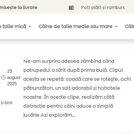
isește la livrare
Poți plăti și ramburs

 talie mică
Câine de talie medie sau mare
Câi
Ne-am surprins adesea zâmbind când
patrupedul a sărit după prima bulă. Clipul
29
august
acesta se repetă: coadă care se rotește, ochi
2025
pătrunzători, un salt adorabil și hohotele
noastre. În aceste clipe, realizăm câtă
|
câine
distracție pentru câini aduce o simplă
jucărie.Azi explorăm...