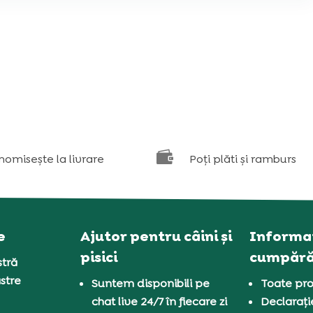

nomisește la livrare
Poți plăti și ramburs
e
Ajutor pentru câini și
Informaț
pisici
cumpără
tră
stre
Suntem disponibili pe
Toate pro
chat live 24/7 în fiecare zi
Declarați