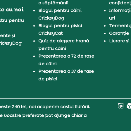
a săptămânii
confidenț
e cu noi
Blogul pentru câini
Informați
CricksyDog
uri
tru pentru
Blogul pentru pisici
Termeni și
CricksyCat
Garanție
ente și
Quiz de alegere hrană
Livrare și
ricksyDog
pentru câini
Prezentarea a 72 de rase
de câini
Prezentarea a 37 de rase
de pisici
ste 240 lei, noi acoperim costul livrării.
e voastre preferate pot ajunge chiar a