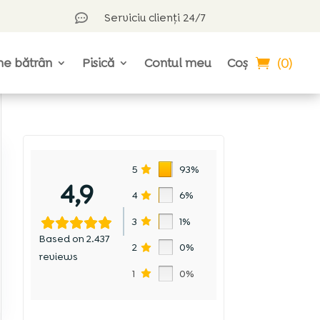
Serviciu clienți 24/7

(0)
ne bătrân
Pisică
Contul meu
Coș
5
93%
4,9
4
6%
3
1%
Based on 2.437
2
0%
reviews
1
0%