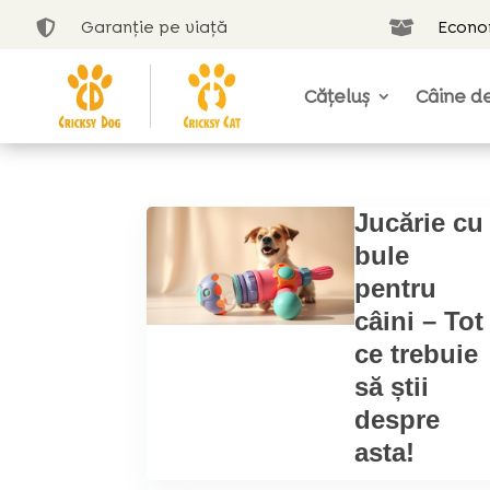
Garanție pe viață
Econom


Cățeluș
Câine de
Jucărie cu
bule
pentru
câini – Tot
ce trebuie
să știi
despre
asta!