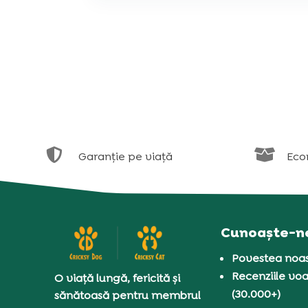


Garanție pe viață
Eco
Cunoaște-n
Povestea noas
Recenziile voa
O viață lungă, fericită și
(30.000+)
sănătoasă pentru membrul