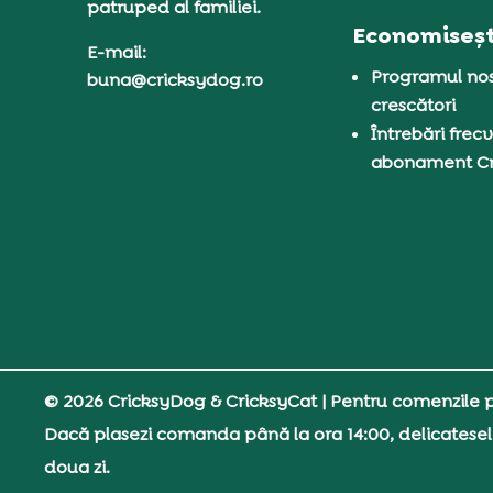
patruped al familiei.
Economiseșt
E-mail:
Programul nos
buna@cricksydog.ro
crescători
Întrebări frecv
abonament C
© 2026 CricksyDog & CricksyCat
| Pentru comenzile pe
Dacă plasezi comanda până la ora 14:00, delicatesel
doua zi.