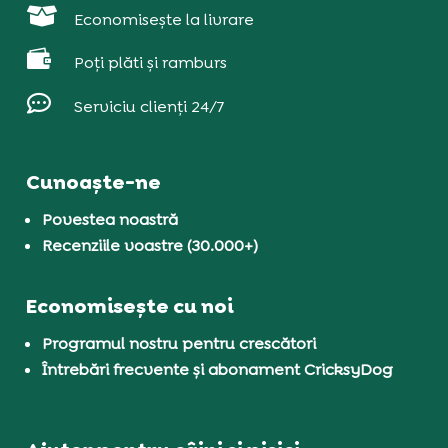

Economisește la livrare

Poți plăti și ramburs

Serviciu clienți 24/7
Cunoaște-ne
Povestea noastră
Recenziile voastre (30.000+)
Economisește cu noi
Programul nostru pentru crescători
Întrebări frecvente și abonament CricksyDog