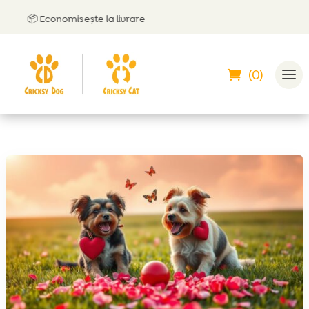
📦 Economisește la livrare
🤝
(0)