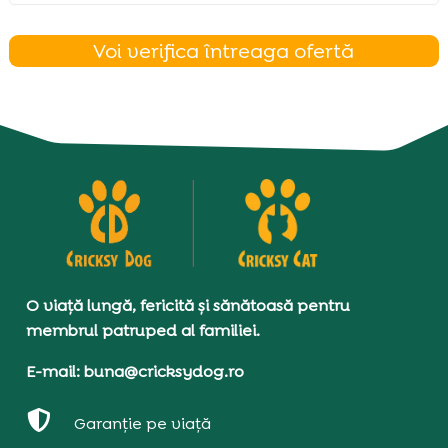
Voi verifica întreaga ofertă
O viață lungă, fericită și sănătoasă pentru
membrul patruped al familiei.
E-mail: buna@cricksydog.ro

Garanție pe viață