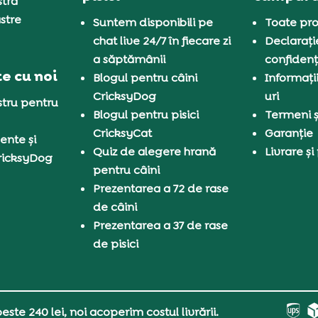
tră
stre
Suntem disponibili pe
Toate pro
chat live 24/7 în fiecare zi
Declarați
a săptămânii
confidenț
e cu noi
Blogul pentru câini
Informați
CricksyDog
uri
tru pentru
Blogul pentru pisici
Termeni și
CricksyCat
Garanție
ente și
Quiz de alegere hrană
Livrare și
ricksyDog
pentru câini
Prezentarea a 72 de rase
de câini
Prezentarea a 37 de rase
de pisici
ste 240 lei, noi acoperim costul livrării.