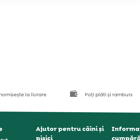

nomisește la livrare
Poți plăti și ramburs
e
Ajutor pentru câini și
Informaț
pisici
cumpără