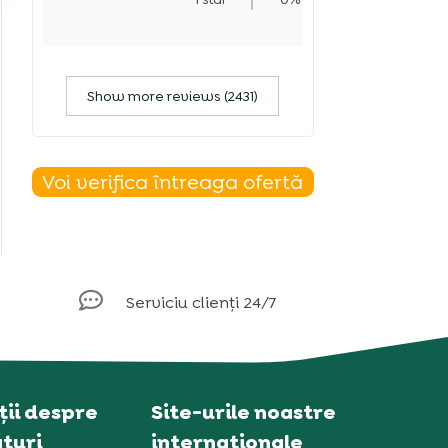
Show more reviews (2431)
Voi verifica întreaga ofertă

Serviciu clienți 24/7
ii despre
Site-urile noastre
turi
internaționale