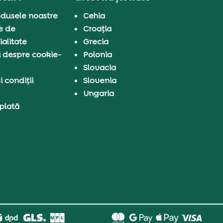
dusele noastre
Cehia
e de
Croația
ialitate
Grecia
i despre cookie-
Polonia
Slovacia
 condiții
Slovenia
Ungaria
 plată