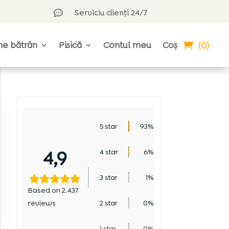
Serviciu clienți 24/7

(0)
ne bătrân
Pisică
Contul meu
Coș
5 star
93%
4,9
4 star
6%
3 star
1%
Based on 2.437
reviews
2 star
0%
1 star
0%