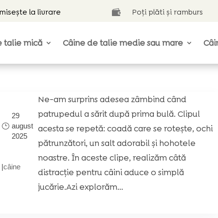
isește la livrare
Poți plăti și ramburs

 talie mică
Câine de talie medie sau mare
Câi
Ne-am surprins adesea zâmbind când
patrupedul a sărit după prima bulă. Clipul
29
august
acesta se repetă: coadă care se rotește, ochi
2025
pătrunzători, un salt adorabil și hohotele
noastre. În aceste clipe, realizăm câtă
|
câine
distracție pentru câini aduce o simplă
jucărie.Azi explorăm...