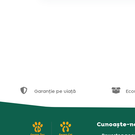


Garanție pe viață
Eco
Cunoaște-n