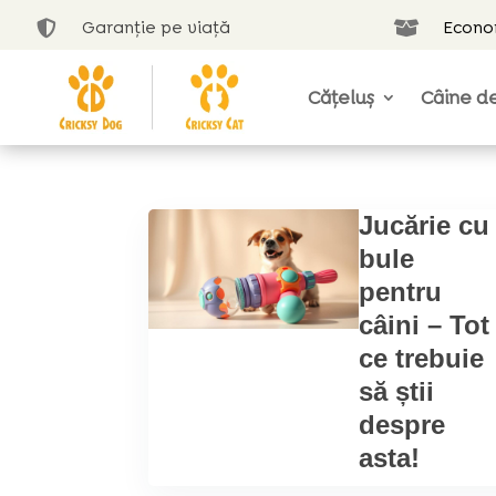
Garanție pe viață
Econom


Cățeluș
Câine de
Jucărie cu
bule
pentru
câini – Tot
ce trebuie
să știi
despre
asta!