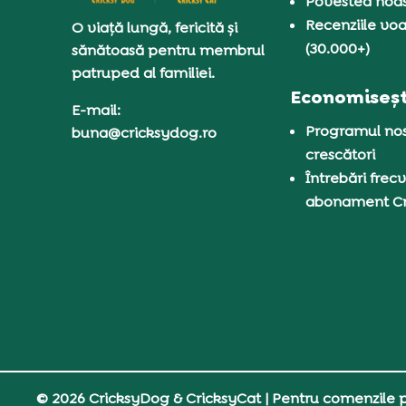
Povestea noas
Recenziile voa
O viață lungă, fericită și
(30.000+)
sănătoasă pentru membrul
patruped al familiei.
Economiseșt
E-mail:
Programul nos
buna@cricksydog.ro
crescători
Întrebări frecv
abonament C
© 2026 CricksyDog & CricksyCat
| Pentru comenzile pe