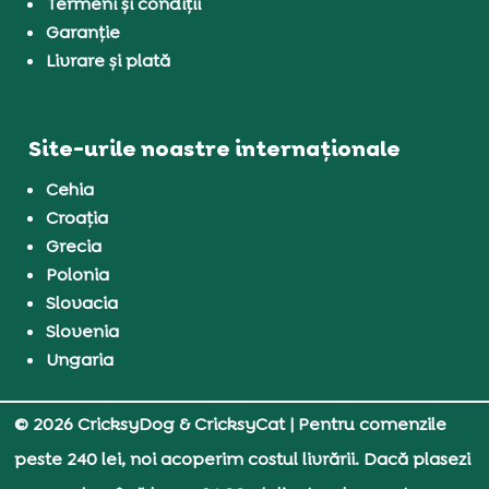
Termeni și condiții
Garanție
Livrare și plată
Site-urile noastre internaționale
Cehia
Croația
Grecia
Polonia
Slovacia
Slovenia
Ungaria
© 2026 CricksyDog & CricksyCat
| Pentru comenzile
peste 240 lei, noi acoperim costul livrării. Dacă plasezi