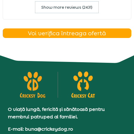
Show more reviews (2431)
Voi verifica întreaga ofertă
O viață lungă, fericită și sănătoasă pentru
membrul patruped al familiei.
E-mail: buna@cricksydog.ro