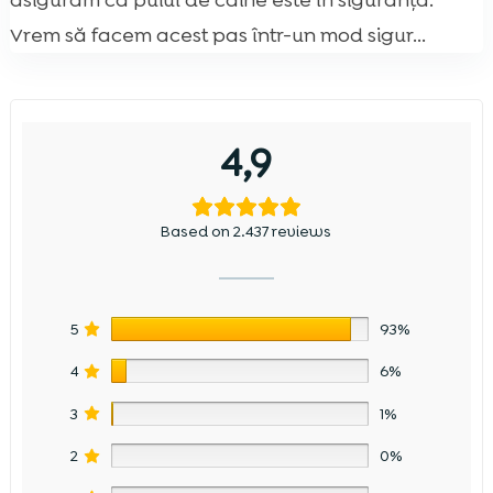
asigurăm că puiul de câine este în siguranță.
Vrem să facem acest pas într-un mod sigur...
4,9
Based on 2.437 reviews
5
93%
4
6%
3
1%
2
0%