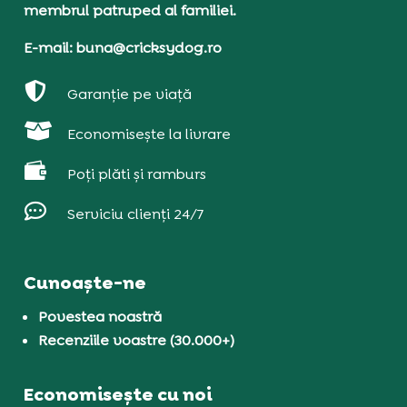
membrul patruped al familiei.
E-mail: buna@cricksydog.ro

Garanție pe viață

Economisește la livrare

Poți plăti și ramburs

Serviciu clienți 24/7
Cunoaște-ne
Povestea noastră
Recenziile voastre (30.000+)
Economisește cu noi