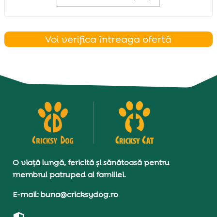
Voi verifica întreaga ofertă
O viață lungă, fericită și sănătoasă pentru
membrul patruped al familiei.
E-mail: buna@cricksydog.ro