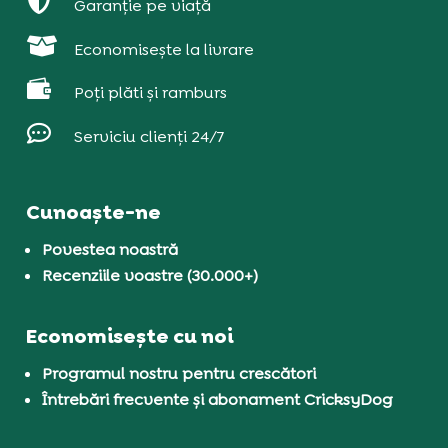

Garanție pe viață

Economisește la livrare

Poți plăti și ramburs

Serviciu clienți 24/7
Cunoaște-ne
Povestea noastră
Recenziile voastre (30.000+)
Economisește cu noi
Programul nostru pentru crescători
Întrebări frecvente și abonament CricksyDog