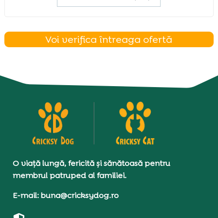
Voi verifica întreaga ofertă
O viață lungă, fericită și sănătoasă pentru
membrul patruped al familiei.
E-mail: buna@cricksydog.ro