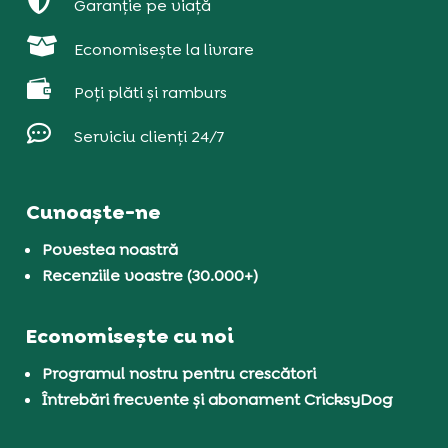

Garanție pe viață

Economisește la livrare

Poți plăti și ramburs

Serviciu clienți 24/7
Cunoaște-ne
Povestea noastră
Recenziile voastre (30.000+)
Economisește cu noi
Programul nostru pentru crescători
Întrebări frecvente și abonament CricksyDog