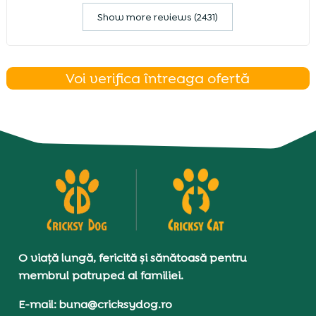
Show more reviews (2431)
Voi verifica întreaga ofertă
O viață lungă, fericită și sănătoasă pentru
membrul patruped al familiei.
E-mail: buna@cricksydog.ro