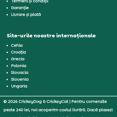
Termeni și condiții
Garanție
Livrare și plată
Site-urile noastre internaționale
Cehia
Croația
Grecia
Polonia
Slovacia
Slovenia
Ungaria
© 2026 CricksyDog & CricksyCat
| Pentru comenzile
peste 240 lei, noi acoperim costul livrării. Dacă plasezi