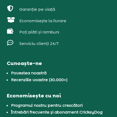

Garanție pe viață

Economisește la livrare

Poți plăti și ramburs

Serviciu clienți 24/7
Cunoaște-ne
Povestea noastră
Recenziile voastre (30.000+)
Economisește cu noi
Programul nostru pentru crescători
Întrebări frecvente și abonament CricksyDog