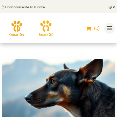
conomisește la livrare
🤝
Poți pl
(0)