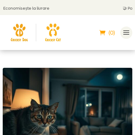
nomisește la livrare
🤝
Poți plăt
(0)