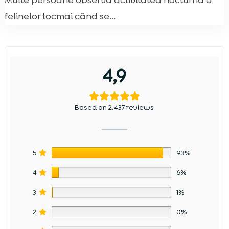
Multe persoane observă activitatea nocturnă a
felinelor tocmai când se...
4,9
Based on 2.437 reviews
5
93%
4
6%
3
1%
2
0%