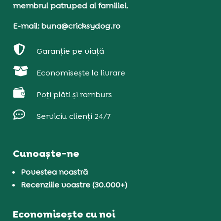
membrul patruped al familiei.
E-mail: buna@cricksydog.ro

Garanție pe viață

Economisește la livrare

Poți plăti și ramburs

Serviciu clienți 24/7
Cunoaște-ne
Povestea noastră
Recenziile voastre (30.000+)
Economisește cu noi