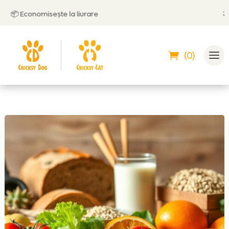
 Economisește la livrare
🤝
Poți
(0)