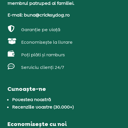
membrul patruped al familiei.
E-mail: buna@cricksydog.ro

Garanție pe viață

Economisește la livrare

Poți plăti și ramburs

Serviciu clienți 24/7
Cunoaște-ne
Povestea noastră
Recenziile voastre (30.000+)
Economisește cu noi