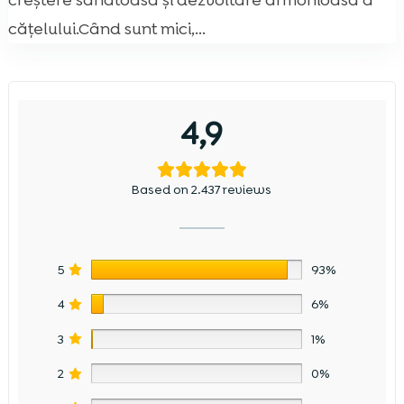
creștere sănătoasă și dezvoltare armonioasă a
cățelului.Când sunt mici,...
4,9
Based on 2.437 reviews
5
93%
4
6%
3
1%
2
0%