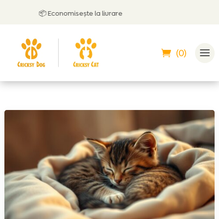
📦 Economisește la livrare
(0)