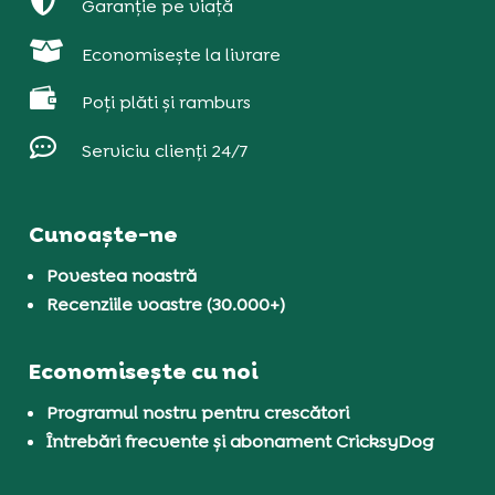

Garanție pe viață

Economisește la livrare

Poți plăti și ramburs

Serviciu clienți 24/7
Cunoaște-ne
Povestea noastră
Recenziile voastre (30.000+)
Economisește cu noi
Programul nostru pentru crescători
Întrebări frecvente și abonament CricksyDog