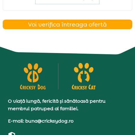
Voi verifica întreaga ofertă
O viață lungă, fericită și sănătoasă pentru
membrul patruped al familiei.
E-mail: buna@cricksydog.ro