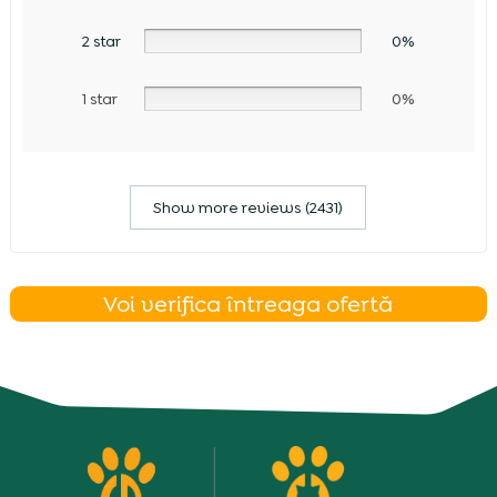
2 star
0%
1 star
0%
Show more reviews (2431)
Voi verifica întreaga ofertă