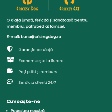
O viață lungă, fericită și sănătoasă pentru
membrul patruped al familiei.
E-mail: buna@cricksydog.ro

Garanție pe viață

Economisește la livrare

Poți plăti și ramburs

Serviciu clienți 24/7
Cunoaște-ne
Povestea noastră