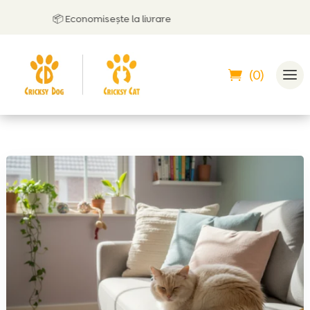
📦 Economisește la livrare
(0)