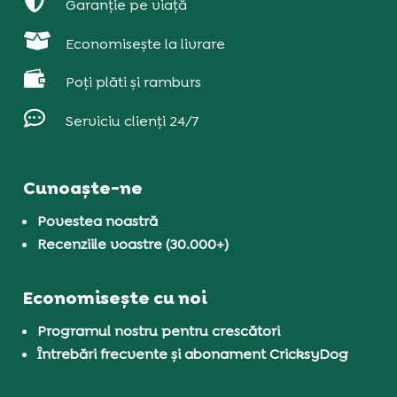

Garanție pe viață

Economisește la livrare

Poți plăti și ramburs

Serviciu clienți 24/7
Cunoaște-ne
Povestea noastră
Recenziile voastre (30.000+)
Economisește cu noi
Programul nostru pentru crescători
Întrebări frecvente și abonament CricksyDog