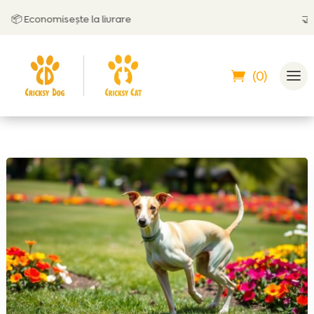
 Economisește la livrare
🤝
Poți
(0)