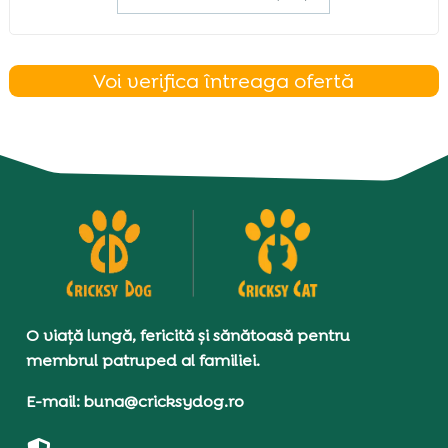
Voi verifica întreaga ofertă
O viață lungă, fericită și sănătoasă pentru
membrul patruped al familiei.
E-mail: buna@cricksydog.ro