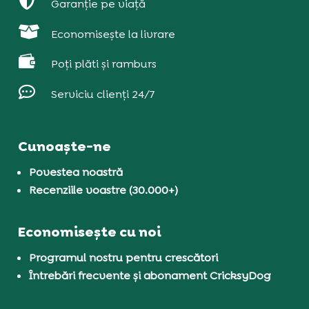

Garanție pe viață

Economisește la livrare

Poți plăti și ramburs

Serviciu clienți 24/7
Cunoaște-ne
Povestea noastră
Recenziile voastre (30.000+)
Economisește cu noi
Programul nostru pentru crescători
Întrebări frecvente și abonament CricksyDog