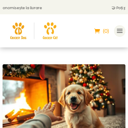
omisește la livrare
🤝
Poți plăti 
(0)