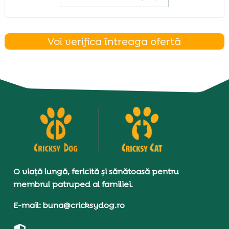
Voi verifica întreaga ofertă
O viață lungă, fericită și sănătoasă pentru
membrul patruped al familiei.
E-mail: buna@cricksydog.ro