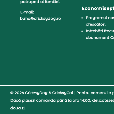
patruped al familiei.
Economiseșt
E-mail:
Programul nos
buna@cricksydog.ro
crescători
Întrebări frecv
abonament C
© 2026 CricksyDog & CricksyCat
| Pentru comenzile pe
Dacă plasezi comanda până la ora 14:00, delicatesel
doua zi.