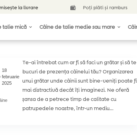
isește la livrare
Poți plăti și ramburs

 talie mică
Câine de talie medie sau mare
Câi
Te-ai întrebat cum ar fi să faci un grătar și să te
18
bucuri de prezența câinelui tău? Organizarea
februarie
unui grătar unde câinii sunt bine-veniți poate f
2025
mai distractivă decât îți imaginezi. Ne oferă
șansa de a petrece timp de calitate cu
âine
patrupedele noastre, într-un mediu...