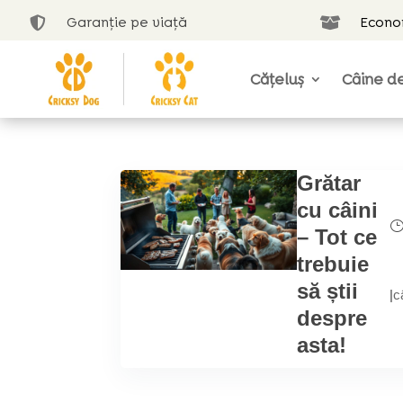
Garanție pe viață
Econom


Cățeluș
Câine de
Grătar
cu câini
– Tot ce
trebuie
să știi
|
c
despre
asta!