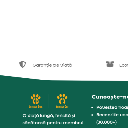


Garanție pe viață
Eco
Cunoaște-n
Povestea noas
Recenziile voa
O viață lungă, fericită și
(30.000+)
sănătoasă pentru membrul