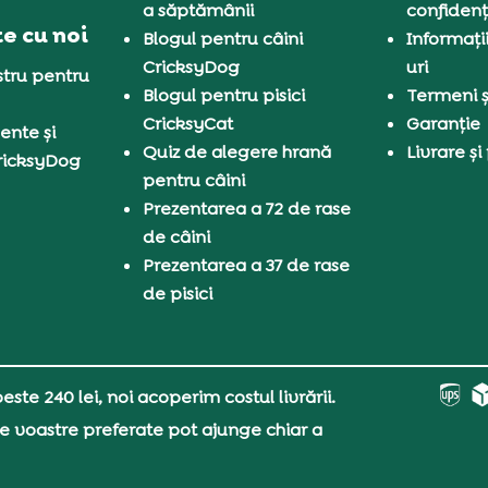
a săptămânii
confidenț
e cu noi
Blogul pentru câini
Informați
CricksyDog
uri
tru pentru
Blogul pentru pisici
Termeni și
CricksyCat
Garanție
ente și
Quiz de alegere hrană
Livrare și
ricksyDog
pentru câini
Prezentarea a 72 de rase
de câini
Prezentarea a 37 de rase
de pisici
ste 240 lei, noi acoperim costul livrării.
e voastre preferate pot ajunge chiar a