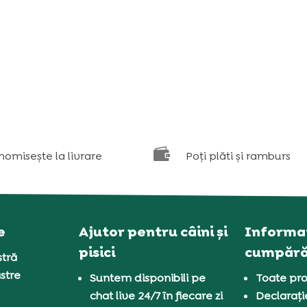

nomisește la livrare
Poți plăti și ramburs
e
Ajutor pentru câini și
Informaț
pisici
cumpără
tră
stre
Suntem disponibili pe
Toate pro
chat live 24/7 în fiecare zi
Declarați