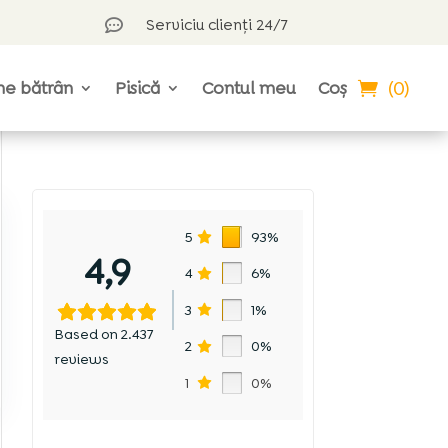
Serviciu clienți 24/7

(0)
ne bătrân
Pisică
Contul meu
Coș
5
93%
4,9
i
4
6%
3
1%
Based on 2.437
2
0%
reviews
1
0%