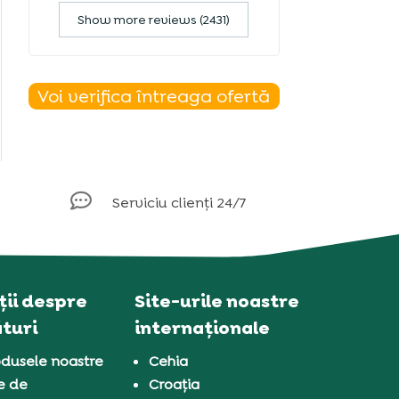
Show more reviews (2431)
Voi verifica întreaga ofertă

Serviciu clienți 24/7
ii despre
Site-urile noastre
turi
internaționale
dusele noastre
Cehia
e de
Croația