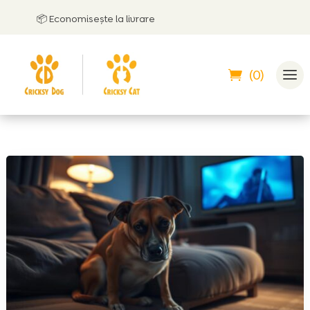
📦 Economisește la livrare

(0)