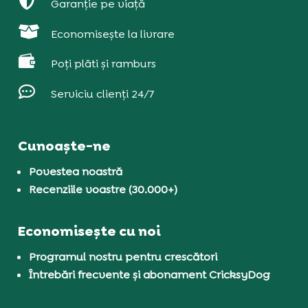

Garanție pe viață

Economisește la livrare

Poți plăti și ramburs

Serviciu clienți 24/7
Cunoaște-ne
Povestea noastră
Recenziile voastre (30.000+)
Economisește cu noi
Programul nostru pentru crescători
Întrebări frecvente și abonament CricksyDog