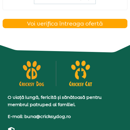
Voi verifica întreaga ofertă
O viață lungă, fericită și sănătoasă pentru
membrul patruped al familiei.
E-mail: buna@cricksydog.ro