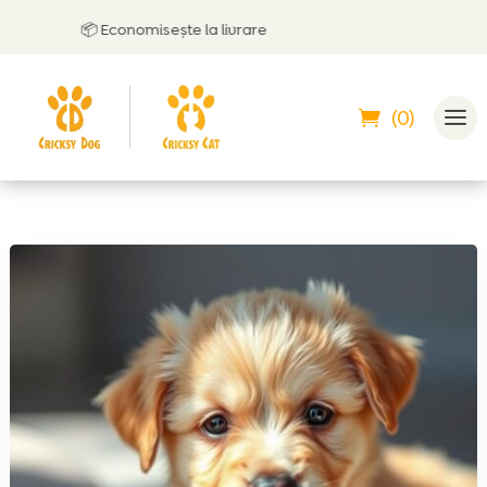
📦 Economisește la livrare
(0)