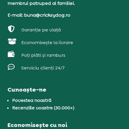
membrul patruped al familiei.
E-mail: buna@cricksydog.ro

Garanție pe viață

Economisește la livrare

Poți plăti și ramburs

Serviciu clienți 24/7
Cunoaște-ne
Povestea noastră
Recenziile voastre (30.000+)
Economisește cu noi