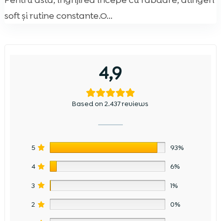
Pentru asta, îngrijirea începe cu răbdare, atingeri
soft și rutine constante.O...
4,9
Based on 2.437 reviews
5
93%
4
6%
3
1%
2
0%