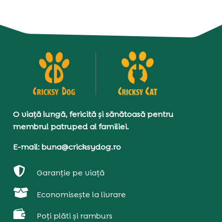
O viață lungă, fericită și sănătoasă pentru
membrul patruped al familiei.
E-mail: buna@cricksydog.ro

Garanție pe viață

Economisește la livrare

Poți plăti și ramburs