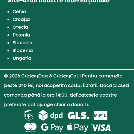
Site-urile noastre internaționale
Cehia
Croația
Grecia
Polonia
Slovacia
Slovenia
Ungaria
© 2026 CricksyDog & CricksyCat
| Pentru comenzile
peste 240 lei, noi acoperim costul livrării. Dacă plasezi
comanda până la ora 14:00, delicatesele voastre
preferate pot ajunge chiar a doua zi.