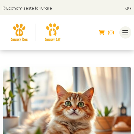
conomisește la livrare
🤝
Poți pl
(0)