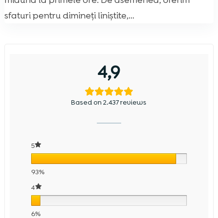
miaună la primele ore. De asemenea, oferim
sfaturi pentru dimineți liniștite,...
4,9
Based on 2.437 reviews
5
93%
4
6%