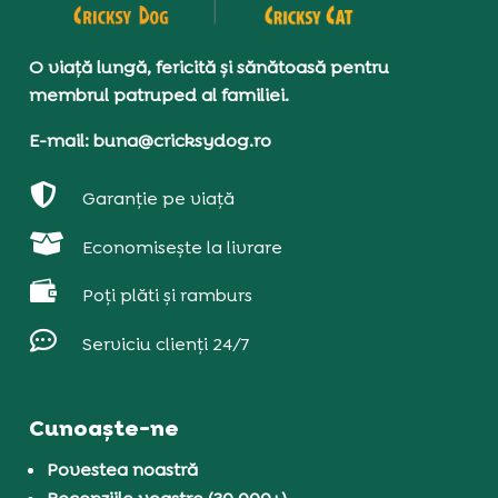
O viață lungă, fericită și sănătoasă pentru
membrul patruped al familiei.
E-mail: buna@cricksydog.ro

Garanție pe viață

Economisește la livrare

Poți plăti și ramburs

Serviciu clienți 24/7
Cunoaște-ne
Povestea noastră