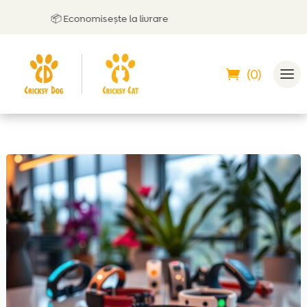
📦 Economisește la livrare
(0)