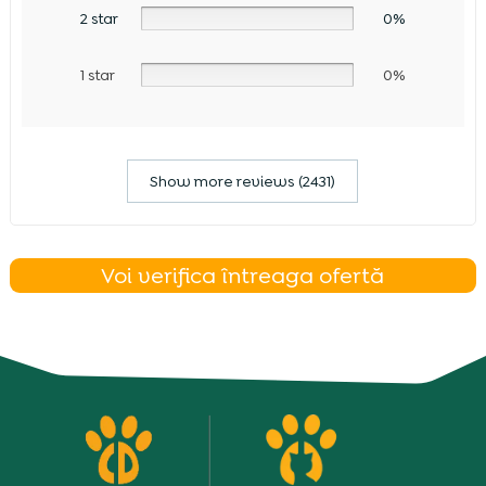
2 star
0%
1 star
0%
Show more reviews (2431)
Voi verifica întreaga ofertă