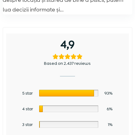
despre locația și starea de bine a pisicii, putem
lua decizii informate și...
4,9
Based on 2.437 reviews
5 star
93%
4 star
6%
3 star
1%