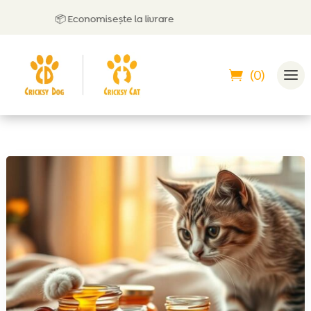
📦 Economisește la livrare
(0)