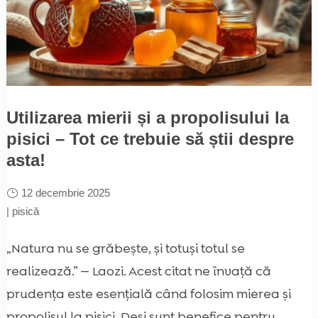
Utilizarea mierii și a propolisului la
pisici – Tot ce trebuie să știi despre
asta!
12 decembrie 2025
|
pisică
„Natura nu se grăbește, și totuși totul se
realizează.” — Laozi. Acest citat ne învață că
prudența este esențială când folosim mierea și
propolisul la pisici. Deși sunt benefice pentru