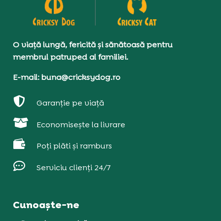
O viață lungă, fericită și sănătoasă pentru
membrul patruped al familiei.
E-mail: buna@cricksydog.ro

Garanție pe viață

Economisește la livrare

Poți plăti și ramburs

Serviciu clienți 24/7
Cunoaște-ne