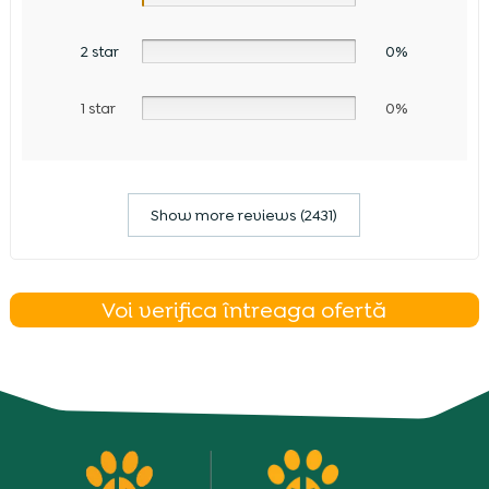
2 star
0%
1 star
0%
Show more reviews (2431)
Voi verifica întreaga ofertă