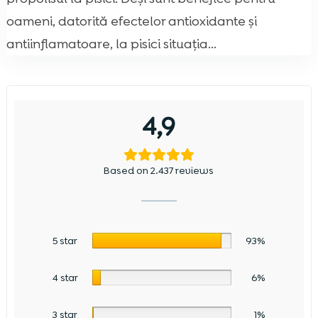
oameni, datorită efectelor antioxidante și
antiinflamatoare, la pisici situația...
4,9
Based on 2.437 reviews
5 star
93%
4 star
6%
3 star
1%