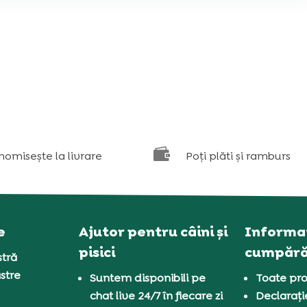

nomisește la livrare
Poți plăti și ramburs
e
Ajutor pentru câini și
Informaț
pisici
cumpără
tră
stre
Suntem disponibili pe
Toate pro
chat live 24/7 în fiecare zi
Declarați