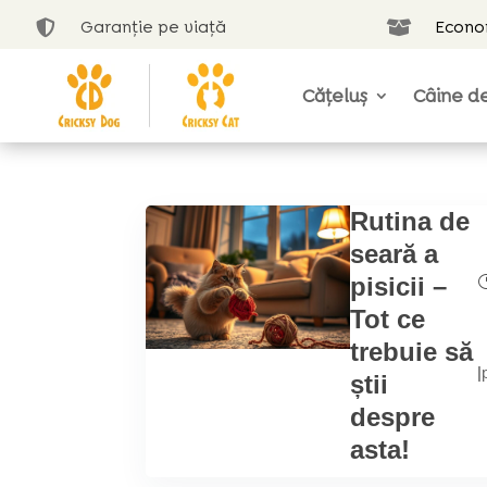
Garanție pe viață
Econom


Cățeluș
Câine de
Rutina de
seară a
pisicii –
Tot ce
trebuie să
|
știi
despre
asta!