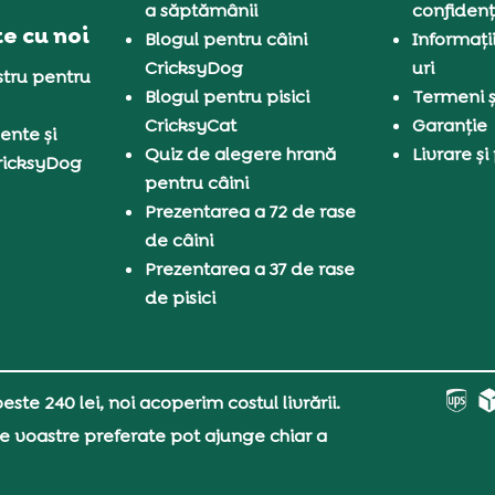
a săptămânii
confidenț
e cu noi
Blogul pentru câini
Informați
CricksyDog
uri
tru pentru
Blogul pentru pisici
Termeni și
CricksyCat
Garanție
ente și
Quiz de alegere hrană
Livrare și
ricksyDog
pentru câini
Prezentarea a 72 de rase
de câini
Prezentarea a 37 de rase
de pisici
ste 240 lei, noi acoperim costul livrării.
e voastre preferate pot ajunge chiar a