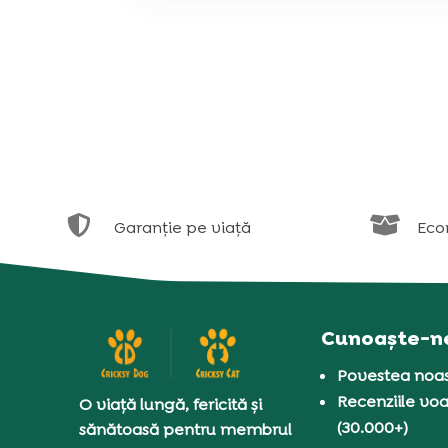


Garanție pe viață
Eco
Cunoaște-n
Povestea noas
Recenziile voa
O viață lungă, fericită și
(30.000+)
sănătoasă pentru membrul