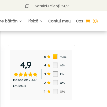
Serviciu clienți 24/7

(0)
ne bătrân
Pisică
Contul meu
Coș
5
93%
4,9
4
6%
3
1%
Based on 2.437
2
0%
reviews
1
0%