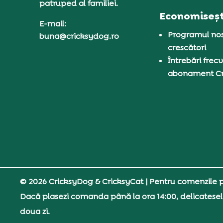
patruped al familiei.
Economiseșt
E-mail:
Programul nos
buna@cricksydog.ro
crescători
Întrebări frecv
abonament C
© 2026 CricksyDog & CricksyCat
| Pentru comenzile pe
Dacă plasezi comanda până la ora 14:00, delicatesel
doua zi.