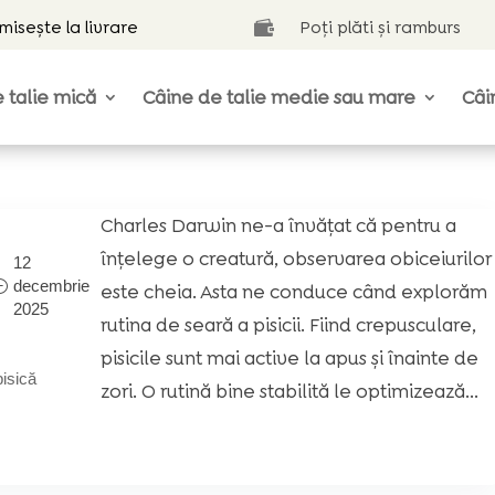
isește la livrare
Poți plăti și ramburs

 talie mică
Câine de talie medie sau mare
Câi
Charles Darwin ne-a învățat că pentru a
înțelege o creatură, observarea obiceiurilor
12
decembrie
este cheia. Asta ne conduce când explorăm
2025
rutina de seară a pisicii. Fiind crepusculare,
pisicile sunt mai active la apus și înainte de
pisică
zori. O rutină bine stabilită le optimizează...