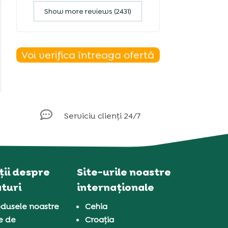
Show more reviews (2431)
Voi verifica întreaga ofertă

Serviciu clienți 24/7
ii despre
Site-urile noastre
turi
internaționale
dusele noastre
Cehia
e de
Croația