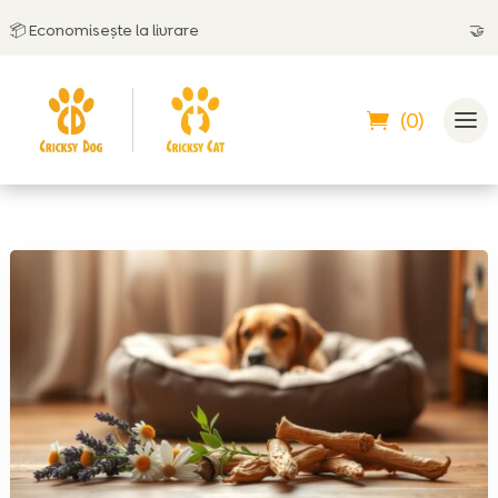
Economisește la livrare
🤝
Poți p
(0)