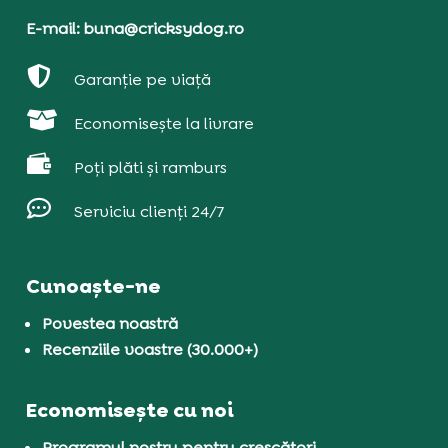
E-mail: buna@cricksydog.ro

Garanție pe viață

Economisește la livrare

Poți plăti și ramburs

Serviciu clienți 24/7
Cunoaște-ne
Povestea noastră
Recenziile voastre (30.000+)
Economisește cu noi
Programul nostru pentru crescători