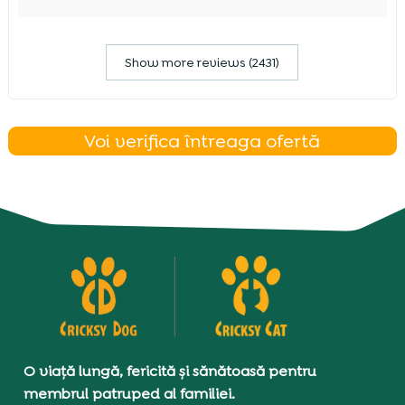
Show more reviews (2431)
Voi verifica întreaga ofertă
O viață lungă, fericită și sănătoasă pentru
membrul patruped al familiei.