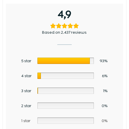
4,9
Based on 2.437 reviews
5 star
93%
4 star
6%
3 star
1%
2 star
0%
1 star
0%