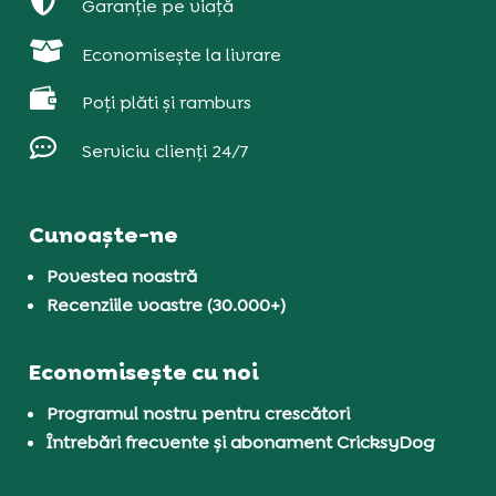

Garanție pe viață

Economisește la livrare

Poți plăti și ramburs

Serviciu clienți 24/7
Cunoaște-ne
Povestea noastră
Recenziile voastre (30.000+)
Economisește cu noi
Programul nostru pentru crescători
Întrebări frecvente și abonament CricksyDog