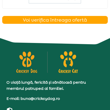
Voi verifica întreaga ofertă
O viață lungă, fericită și sănătoasă pentru
membrul patruped al familiei.
E-mail: buna@cricksydog.ro