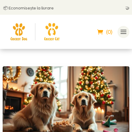
 Economisește la livrare
🤝
Poți 
(0)