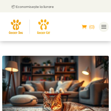
📦 Economisește la livrare
🤝
(0)