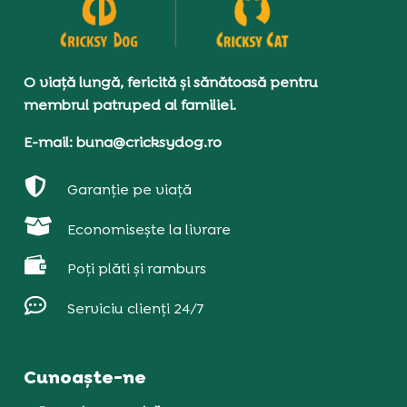
O viață lungă, fericită și sănătoasă pentru
membrul patruped al familiei.
E-mail: buna@cricksydog.ro

Garanție pe viață

Economisește la livrare

Poți plăti și ramburs

Serviciu clienți 24/7
Cunoaște-ne