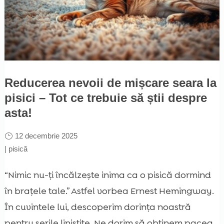
Reducerea nevoii de mișcare seara la
pisici – Tot ce trebuie să știi despre
asta!
12 decembrie 2025
|
pisică
“Nimic nu-ți încălzește inima ca o pisică dormind
în brațele tale.” Astfel vorbea Ernest Hemingway.
În cuvintele lui, descoperim dorința noastră
pentru serile liniștite. Ne dorim să obținem pacea