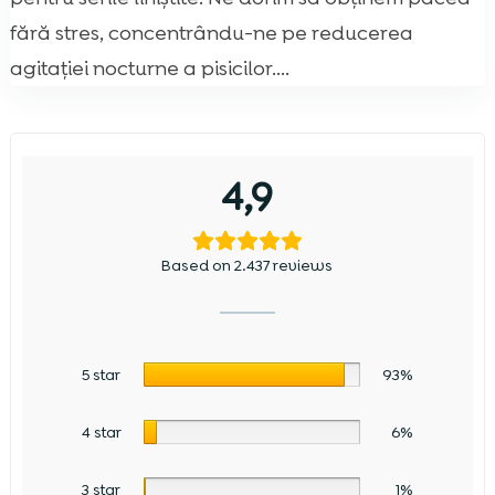
fără stres, concentrându-ne pe reducerea
agitației nocturne a pisicilor....
4,9
Based on 2.437 reviews
5 star
93%
4 star
6%
3 star
1%