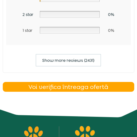
2 star
0%
1 star
0%
Show more reviews (2431)
Voi verifica întreaga ofertă