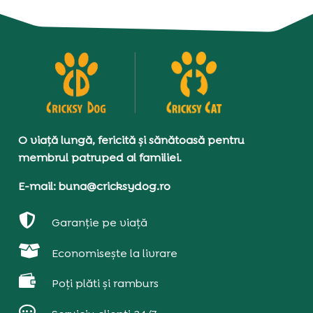
O viață lungă, fericită și sănătoasă pentru
membrul patruped al familiei.
E-mail: buna@cricksydog.ro

Garanție pe viață

Economisește la livrare

Poți plăti și ramburs
