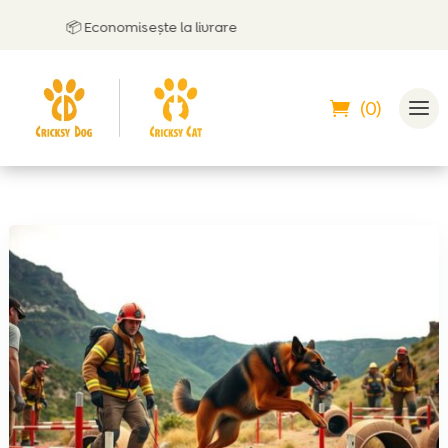
📦 Economisește la livrare
(0)